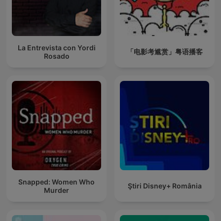
La Entrevista con Yordi
「电影考尴赏」粤语播客
Rosado
Snapped: Women Who
Ştiri Disney+ România
Murder