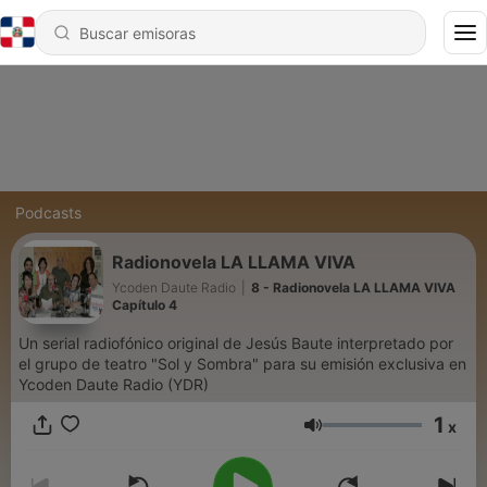
Podcasts
Radionovela LA LLAMA VIVA
Ycoden Daute Radio
|
8 - Radionovela LA LLAMA VIVA
Capítulo 4
Un serial radiofónico original de Jesús Baute interpretado por
el grupo de teatro "Sol y Sombra" para su emisión exclusiva en
Ycoden Daute Radio (YDR)
1
x
Volumen