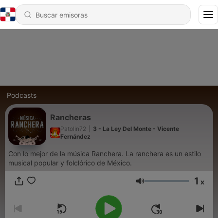
Podcasts
Rancheras
Patolin72
|
3 - La Ley Del Monte - Vicente
Fernández
Con lo mejor de la música Ranchera. La ranchera es un estilo
musical popular y folclórico de México.
1
x
Volumen