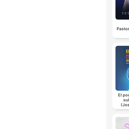
Pasto
El po
su
(Jo