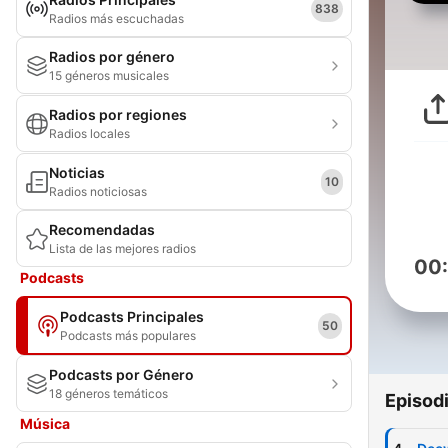
838
Radios más escuchadas
Radios por género
15 géneros musicales
Radios por regiones
Radios locales
Noticias
10
Radios noticiosas
Recomendadas
Lista de las mejores radios
00
Podcasts
Podcasts Principales
50
Podcasts más populares
Podcasts por Género
18 géneros temáticos
Episod
Música