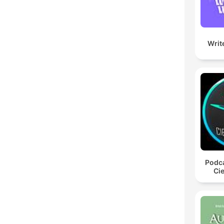
Writ
Podca
Cie