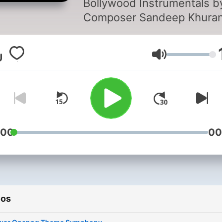
Bollywood Instrumentals b
Podcast
Composer Sandeep Khuran
Free downloads.
Volumen
:00
00
ios