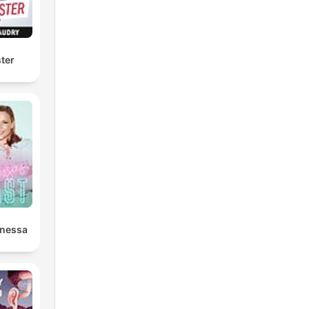
ter
anessa