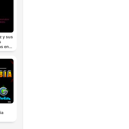
z y sus
s
as en
ia