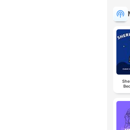
She
Bed