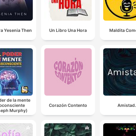
ra Yesenia Then
Un Libro Una Hora
Maldita Com
der de la mente
bconsciente
Corazón Contento
Amistad.
seph Murphy)