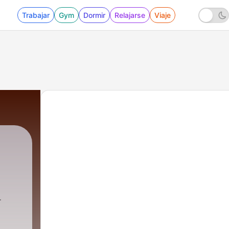
Trabajar
Gym
Dormir
Relajarse
Viaje
 Khurana
|
4 - Deewar Openng Theme Symphony