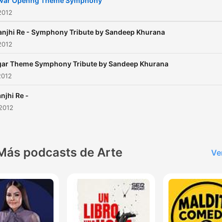
war Openng Theme Symphony
2012
njhi Re - Symphony Tribute by Sandeep Khurana
2012
ar Theme Symphony Tribute by Sandeep Khurana
2012
njhi Re -
2012
Más podcasts de Arte
Ve