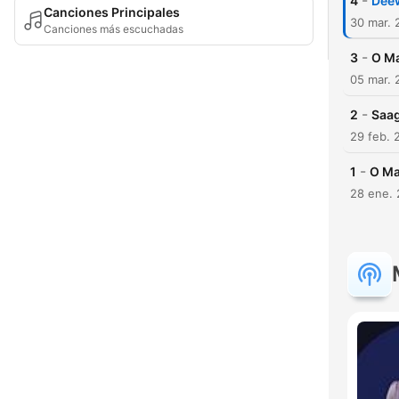
-
4
Dee
Canciones Principales
30 mar. 
Canciones más escuchadas
-
3
O Ma
05 mar. 
-
2
Saag
29 feb. 
-
1
O Ma
28 ene. 