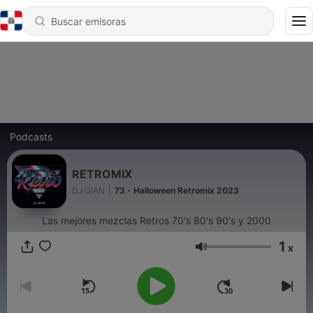
Podcasts
RETROMIX
DJ GIAN
|
73 - Halloween Retromix 2023
Las mejores mezclas Retros 70's 80's 90's y 2000
1
x
Volumen