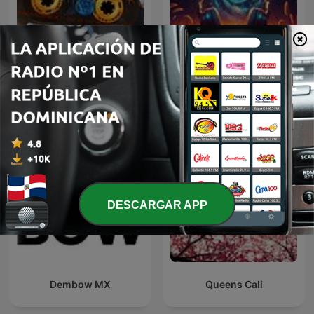
Musica Relajante A Cada
Vuelven los '80
Instante
DESCARGAR APP
Dembow MX
Queens Cali