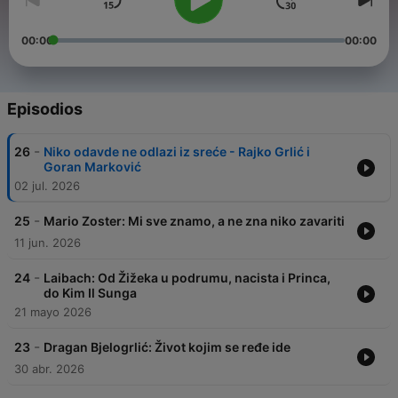
00:00
00:00
Episodios
-
26
Niko odavde ne odlazi iz sreće - Rajko Grlić i
Goran Marković
02 jul. 2026
-
25
Mario Zoster: Mi sve znamo, a ne zna niko zavariti
11 jun. 2026
-
24
Laibach: Od Žižeka u podrumu, nacista i Princa,
do Kim Il Sunga
21 mayo 2026
-
23
Dragan Bjelogrlić: Život kojim se ređe ide
30 abr. 2026