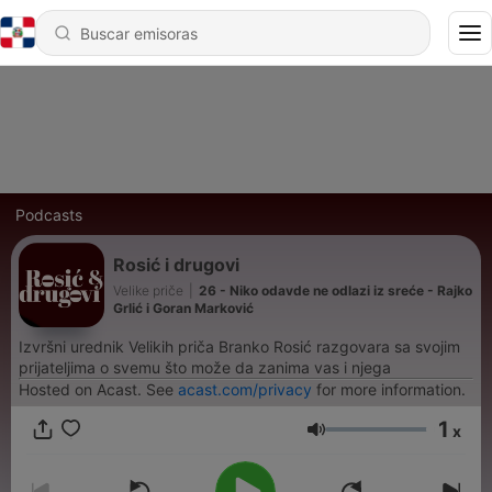
Podcasts
Rosić i drugovi
Velike priče
|
26 - Niko odavde ne odlazi iz sreće - Rajko
Grlić i Goran Marković
Izvršni urednik Velikih priča Branko Rosić razgovara sa svojim
prijateljima o svemu što može da zanima vas i njega
Hosted on Acast. See
acast.com/privacy
for more information.
1
x
Volumen