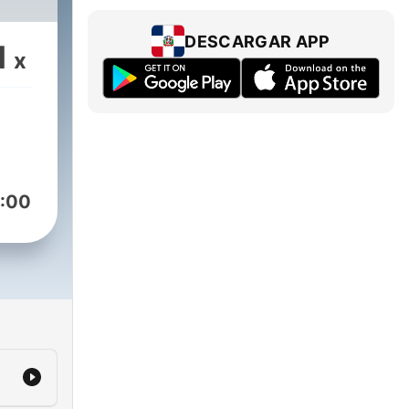
DESCARGAR APP
1
x
:00