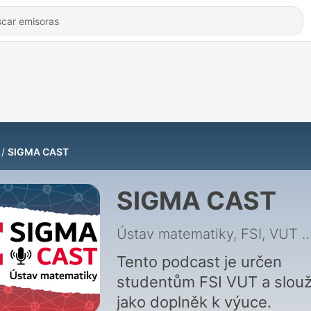
SIGMA CAST
SIGMA CAST
Ústav matematiky, FSI, VUT
|
Tento podcast je určen
studentům FSI VUT a slouž
jako doplněk k výuce.