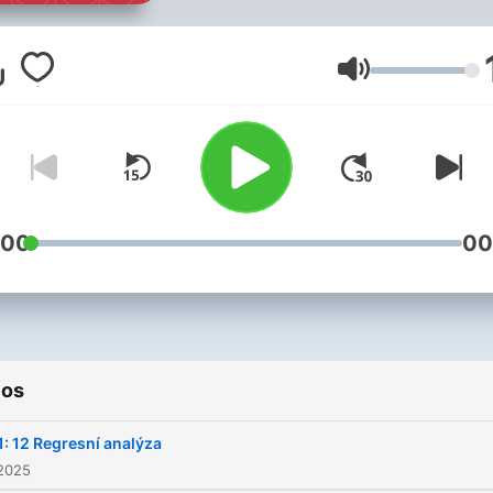
Volumen
:00
00
ios
: 12 Regresní analýza
 2025