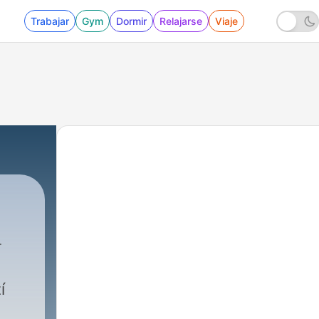
Trabajar
Gym
Dormir
Relajarse
Viaje
49 - CS1: 12 Regresní analýza
í