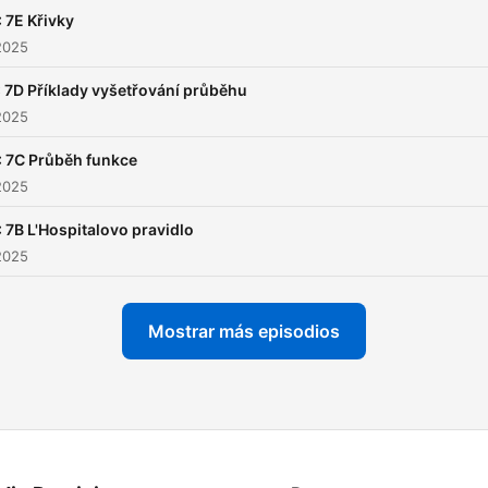
 7E Křivky
2025
 7D Příklady vyšetřování průběhu
2025
: 7C Průběh funkce
2025
 7B L'Hospitalovo pravidlo
2025
Mostrar más episodios