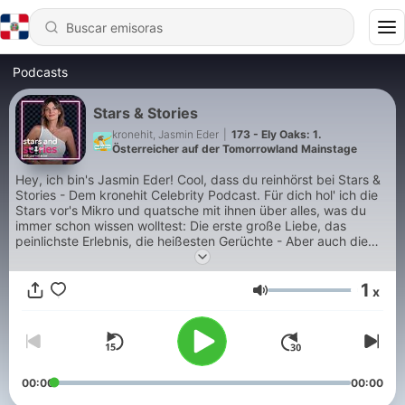
Podcasts
Stars & Stories
kronehit, Jasmin Eder
|
173 - Ely Oaks: 1.
Österreicher auf der Tomorrowland Mainstage
Hey, ich bin's Jasmin Eder! Cool, dass du reinhörst bei Stars &
Stories - Dem kronehit Celebrity Podcast. Für dich hol' ich die
Stars vor's Mikro und quatsche mit ihnen über alles, was du
immer schon wissen wolltest: Die erste große Liebe, das
peinlichste Erlebnis, die heißesten Gerüchte - Aber auch die
Musik darf hier natürlich nicht fehlen. Hör' gleich mal rein!
1
x
Volumen
00:00
00:00