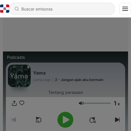
Podcasts
Yama
yama yippi
|
2 - Jangan ajak aku bermain
Tentang perasaan
1
x
Volumen