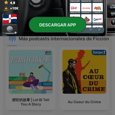
Ven!!? Nos Ven !!??
La Reina del Flow
DESCARGAR APP
Más podcasts internacionales de Ficción
碧听的故事 | Let BI Tell
Au Coeur du Crime
You A Story