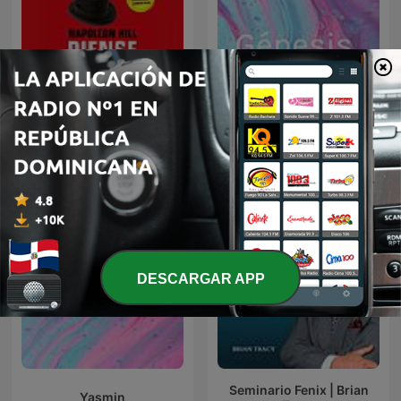
Piense y hágase rico
Génesis
(Napoleon Hill)
DESCARGAR APP
Seminario Fenix | Brian
Yasmin