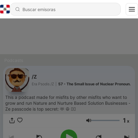
Podcasts
/Z
Era Psodis /Z
|
57 - The Small Issue of Nuclear Pronoun.
This a podcast made for misfits by other misfits who want to
grow and run Nature and Nurture Based Solution Businesses -
Ze passcode is top secret: 🫶 ☮️ ✌🏿
1
x
Volumen