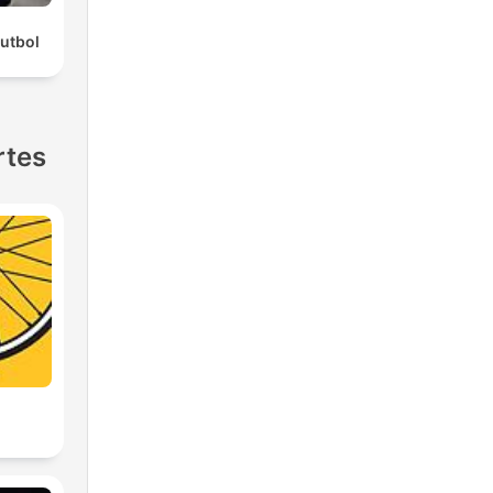
Futbol
rtes
2