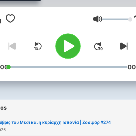
Ζοσιμάρ, ο μαύρος Ράμπο,
ποδοσφαιρικό podcast του
SPORT24.
Volumen
:00
00
ios
 ύβρις του Μεσι και η κυρίαρχη Ισπανία | Ζοσιμάρ #274
2026