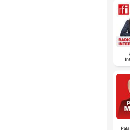
In
Pala