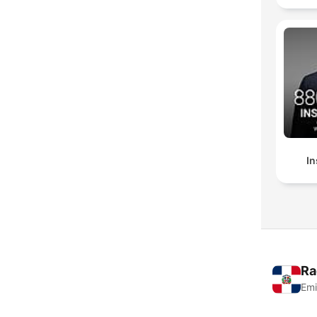
In
Ra
Emi