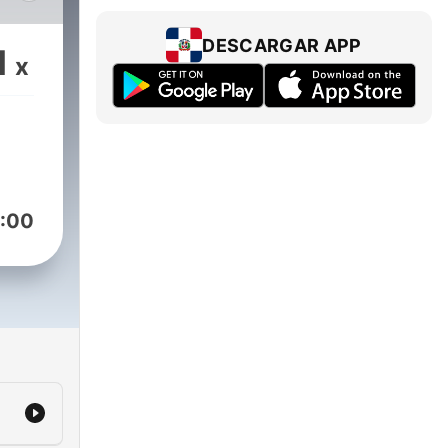
 το
DESCARGAR APP
1
x
:00