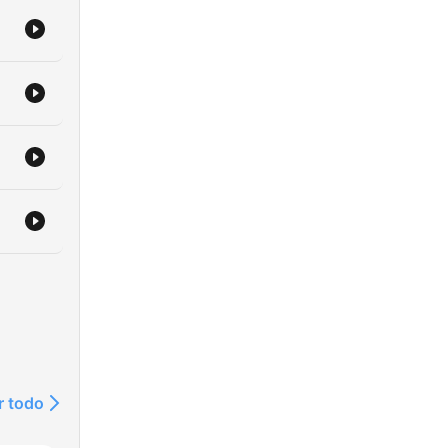
2
r todo