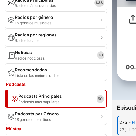
838
Radios más escuchadas
Radios por género
15 géneros musicales
Radios por regiones
Radios locales
Noticias
10
Radios noticiosas
00
Recomendadas
Lista de las mejores radios
Podcasts
Podcasts Principales
50
Podcasts más populares
Episod
Podcasts por Género
18 géneros temáticos
-
275
Η
Música
23 jul. 