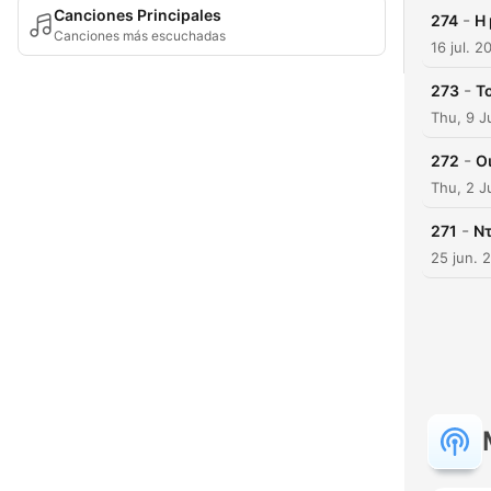
Canciones Principales
-
274
Η 
Canciones más escuchadas
16 jul. 2
-
273
Τ
Thu, 9 J
-
272
Οι
Thu, 2 J
-
271
Ντ
25 jun. 