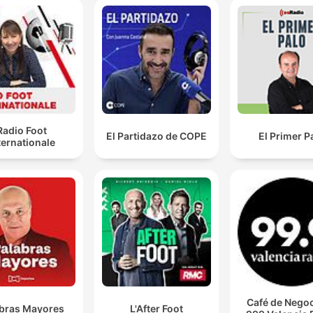
Radio Foot
El Partidazo de COPE
El Primer P
ternationale
Café de Negoc
bras Mayores
L'After Foot