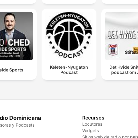
Keleten-Nyugaton
Det Hvide Snit
side Sports
Podcast
podcast om
dio Dominicana
Recursos
Locutores
soras y Podcasts
Widgets
Sitios web de radio por paí