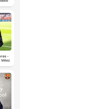
Radio
res -
 Vélez