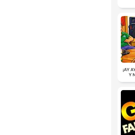
¡AY A
Y 