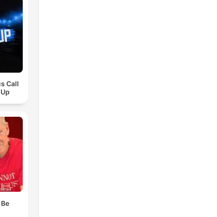
s Call
 Up
 Be