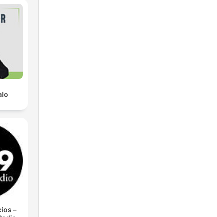
alo
ios –