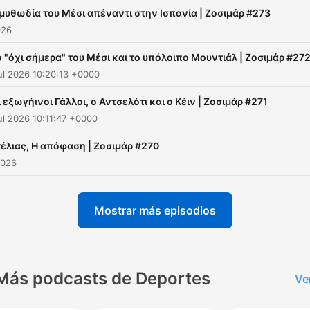
μυθωδία του Μέσι απέναντι στην Ισπανία | Ζοσιμάρ #273
026
ο "όχι σήμερα" του Μέσι και το υπόλοιπο Μουντιάλ | Ζοσιμάρ #27
ul 2026 10:20:13 +0000
 εξωγήινοι Γάλλοι, ο Αντσελότι και ο Κέιν | Ζοσιμάρ #271
ul 2026 10:11:47 +0000
έλιας, Η απόφαση | Ζοσιμάρ #270
2026
Mostrar más episodios
Más podcasts de Deportes
Ve