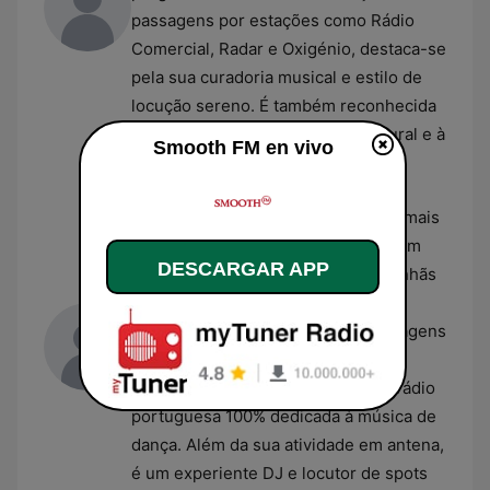
passagens por estações como Rádio
Comercial, Radar e Oxigénio, destaca-se
pela sua curadoria musical e estilo de
locução sereno. É também reconhecida
pela sua ligação à divulgação cultural e à
Smooth FM en vivo
cena musical de Lisboa.
João Vaz
Reconhecido como uma das vozes mais
icónicas da rádio e da publicidade em
DESCARGAR APP
Portugal, João Vaz comanda as manhãs
da
Smooth FM
. Com uma carreira
iniciada na Rádio Comercial e passagens
pela M80, foi também um dos
fundadores da MIX FM, a primeira rádio
portuguesa 100% dedicada à música de
dança. Além da sua atividade em antena,
é um experiente DJ e locutor de spots