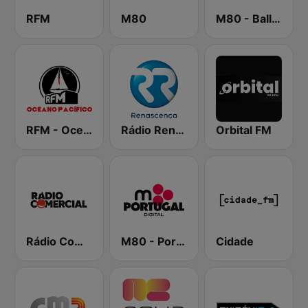
RFM
M80
M80 - Ballads
RFM - Oceano Pacífico Online
Rádio Renascença
Orbital FM
Rádio Comercial
M80 - Portugal
Cidade