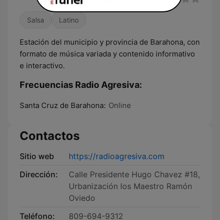
Salsa
Latino
Estación del municipio y provincia de Barahona, con
formato de música variada y contenido informativo
e interactivo.
Frecuencias Radio Agresiva:
Santa Cruz de Barahona:
Online
Contactos
Sitio web
https://radioagresiva.com
Dirección:
Calle Presidente Hugo Chavez #18,
Urbanización los Maestro Ramón
Oviedo
Teléfono:
809-694-9312