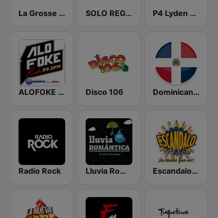
La Grosse Radio Reggae
SOLO REGGAETON
P4 Lyden av Norge
ALOFOKE 99.3 FM
Disco 106
Dominicana 041
Radio Rock
Lluvia Romántica
Escandalo 102