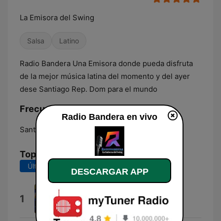
La Emisora del Swing
Salsa
Latino
Radio Bandera Una Emisora donde pueda disfruta
de la mejor música latina del momento y del ayer
dese Santiago Rep. Dom para el mundo
Frecuencias Radio Bandera:
Radio Bandera en vivo
Santiago de los Caballeros:
Online
Top Canciones
Últimos 7 días
Últimos 30 días
DESCARGAR APP
Buen Amigo
1
Pepe Corniell