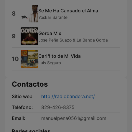
Se Me Ha Cansado el Alma
8
Yoskar Sarante
Gorda Mix
9
Jose Peña Suazo & La Banda Gorda
Cariñito de Mi Vida
10
Luis Segura
Contactos
Sitio web
http://radiobandera.net/
Teléfono:
829-426-8375
Email:
manuelpena0561@gmail.com
Redes sociales