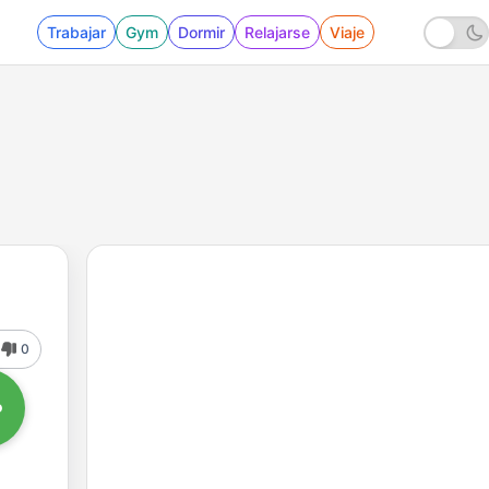
Trabajar
Gym
Dormir
Relajarse
Viaje
0