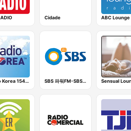
RADIO
Cidade
ABC Lounge 
Radio Korea 1540 AM
SBS 파워FM-SBS 라디오
Sensual Lou