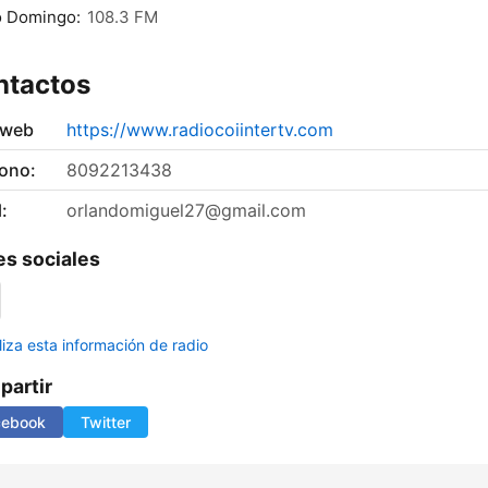
o Domingo:
108.3 FM
ntactos
 web
https://www.radiocoiintertv.com
fono:
8092213438
:
orlandomiguel27@gmail.com
s sociales
liza esta información de radio
artir
cebook
Twitter