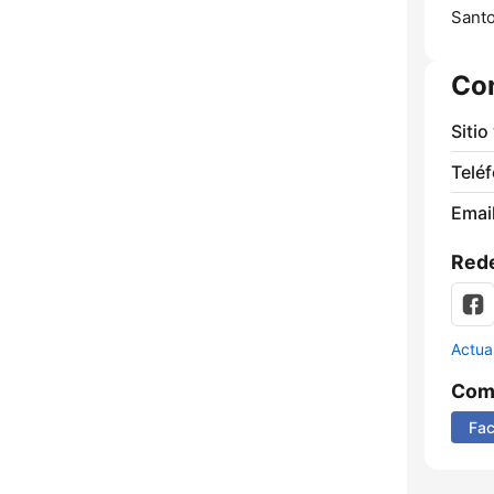
Sant
Co
Sitio
Telé
Email
Rede
Actua
Comp
Fa