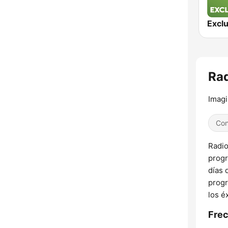
Rad
Imagi
Con
Radio
progr
días 
progr
los é
Frec