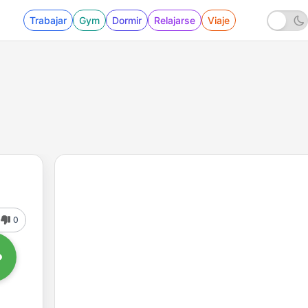
Trabajar
Gym
Dormir
Relajarse
Viaje
0