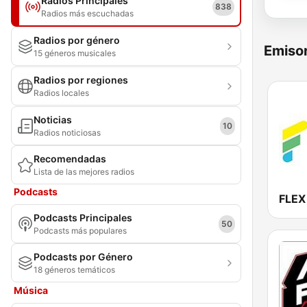
Radios Principales
838
Radios más escuchadas
Radios por género
Emisor
15 géneros musicales
Radios por regiones
Radios locales
Noticias
10
Radios noticiosas
Recomendadas
Lista de las mejores radios
Podcasts
FLEX
Podcasts Principales
50
Podcasts más populares
Podcasts por Género
18 géneros temáticos
Música