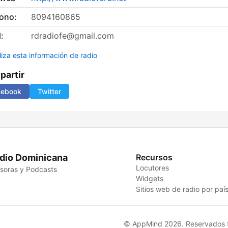
fono:
8094160865
:
rdradiofe@gmail.com
liza esta información de radio
artir
cebook
Twitter
dio Dominicana
Recursos
Locutores
soras y Podcasts
Widgets
Sitios web de radio por paí
© AppMind 2026. Reservados t