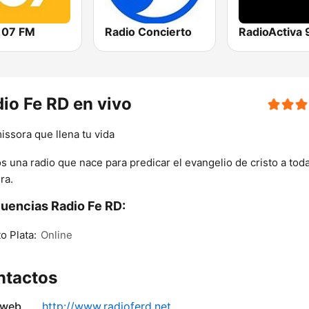
107 FM
Radio Concierto
RadioActiva 
io Fe RD en vivo
issora que llena tu vida
 una radio que nace para predicar el evangelio de cristo a tod
ra.
uencias Radio Fe RD:
o Plata:
Online
ntactos
 web
http://www.radioferd.net