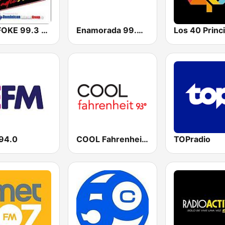
ALOFOKE 99.3 FM
Enamorada 99.9 FM
94.0
COOL Fahrenheit 93 FM
TOPradio