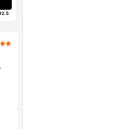
92.5
a