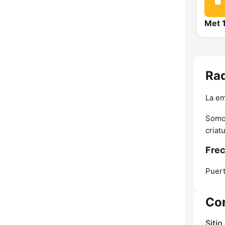
Met 
Rad
La em
Somos
criatu
Frec
Puert
Co
Sitio