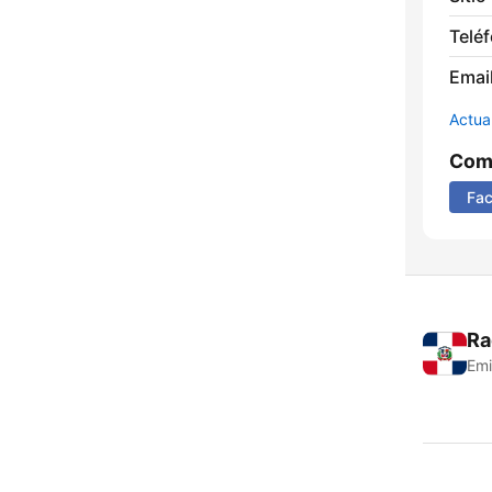
Telé
Email
Actua
Comp
Fa
Ra
Emi