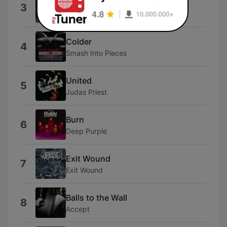
Är det här det är party?
3
Rasmus Gozzi
Colder
4
Smash Into Pieces
United
5
Judas Priest
Burn
6
Deep Purple
Exit Wound
7
Exit Wound
Balls to the Wall
8
Accept