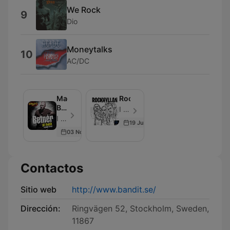
We Rock
9
Dio
Moneytalks
10
AC/DC
Magnus
Rockhyllan
Betnér
I LIKE RADIO - Episodio 187
Podcast
I LIKE RADIO - Episodio 29
19 Jun 2026
03 Nov 2015
Contactos
Sitio web
http://www.bandit.se/
Dirección:
Ringvägen 52, Stockholm, Sweden,
11867