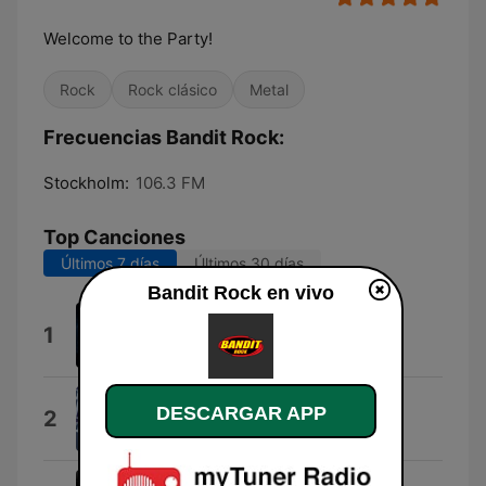
Welcome to the Party!
Rock
Rock clásico
Metal
Frecuencias Bandit Rock:
Stockholm:
106.3 FM
Top Canciones
Últimos 7 días
Últimos 30 días
Bandit Rock en vivo
Bones for the Crows
1
Rockeroo
Higher
DESCARGAR APP
2
Erik Grönwall