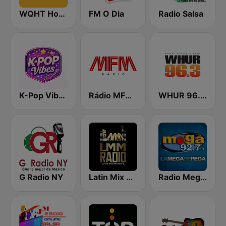
WQHT Hot 97 FM
FM O Dia
Radio Salsa
K-Pop Vibes
Rádio MFM Angola
WHUR 96.3 FM
G Radio NY
Latin Mix Masters Radio
Radio Mega 92.7 FM