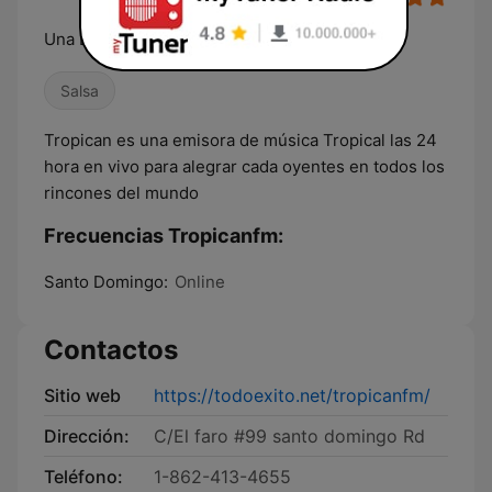
Una Emisora para el Mundo
Salsa
Tropican es una emisora de música Tropical las 24
hora en vivo para alegrar cada oyentes en todos los
rincones del mundo
Frecuencias Tropicanfm:
Santo Domingo:
Online
Contactos
Sitio web
https://todoexito.net/tropicanfm/
Dirección:
C/El faro #99 santo domingo Rd
Teléfono:
1-862-413-4655