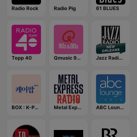
Radio Rock
Radio Pig
61 BLUES
Topp 40
Qmusic 90's & 00's
Jazz Radio New Orleans
BOX : K-POP 케이팝
Metal Express
ABC Lounge Jazz