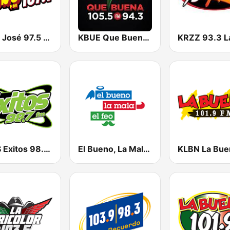
KSSE José 97.5 y 107.1
KBUE Que Buena 105.5 / 94.3 FM (US Only)
KXTS Exitos 98.7 FM
El Bueno, La Mala y El Feo