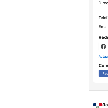
Direc
Telé
Email
Rede
Actua
Comp
Fa
Ra