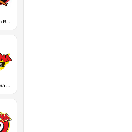
KRZZ 93.3 La Raza FM
KLBN La Buena 101.9 FM