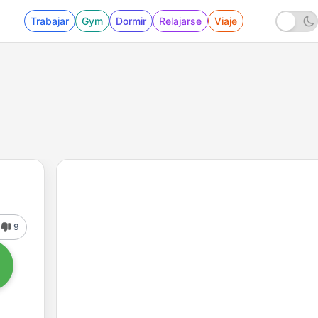
Trabajar
Gym
Dormir
Relajarse
Viaje
9