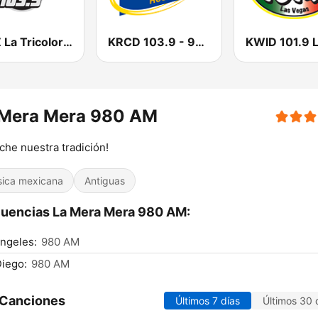
KLNZ La Tricolor 103.5 FM
KRCD 103.9 - 98.3 Recuerdo (US Only)
 Mera Mera 980 AM
che nuestra tradición!
ica mexicana
Antiguas
uencias La Mera Mera 980 AM:
ngeles:
980 AM
iego:
980 AM
 Canciones
Últimos 7 días
Últimos 30 