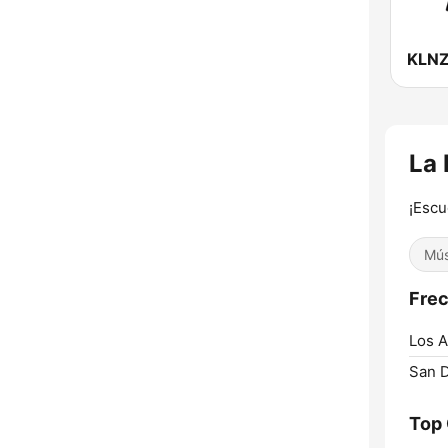
La
¡Escu
Mús
Frec
Los A
San D
Top