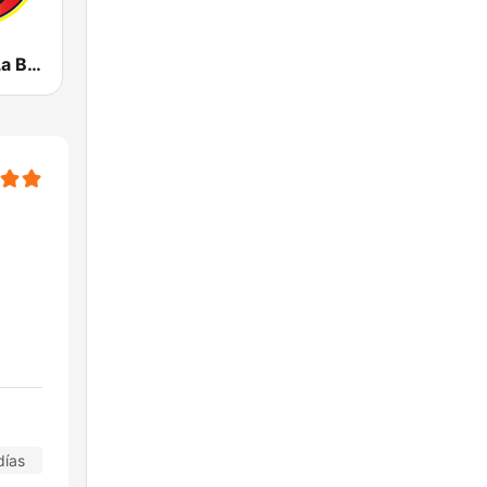
KWID 101.9 La Buena
días