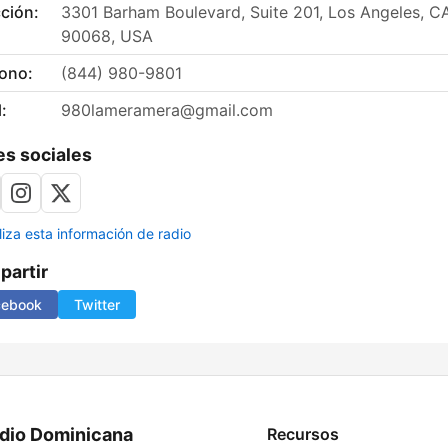
ción:
3301 Barham Boulevard, Suite 201, Los Angeles, C
90068, USA
fono:
(844) 980-9801
:
980lameramera@gmail.com
s sociales
liza esta información de radio
artir
cebook
Twitter
dio Dominicana
Recursos