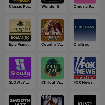
Classic Rock Station
Wonder 80's
Qmusic 90's & 00's
Epic Piano - ROMANTIC PIANO
Country Vibes
Chilltrax
SLOWLY RADIO
Chillout Vibes
FOX News Radio