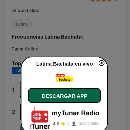
Le Son Latino
Latino
Frecuencias Latina Bachata:
Paris:
Online
Top Canciones
Latina Bachata en vivo
Últimos 7 días
Últimos 30 días
Niña de Mi Corazón
1
Karlos Rosé
DESCARGAR APP
Al Otro Lado Del Mar
2
Daniel Santacruz