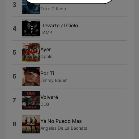
Quito Tu Foto
3
Toke D Keda
Llevarte al Cielo
4
JAMP
Ayer
5
Opalo
Por Ti
6
Jimmy Bauer
Volveré
7
DLG
Ya No Puedo Mas
8
Angeles De La Bachata