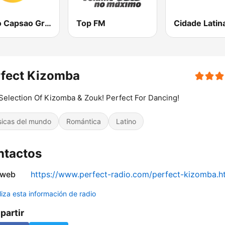
Radio Capsao Grande Lisboa
Top FM
Cidade Latin
rfect Kizomba
Selection Of Kizomba & Zouk! Perfect For Dancing!
icas del mundo
Romántica
Latino
ntactos
 web
https://www.perfect-radio.com/perfect-kizomba.h
liza esta información de radio
artir