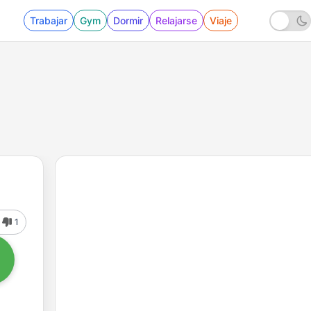
Trabajar
Gym
Dormir
Relajarse
Viaje
1