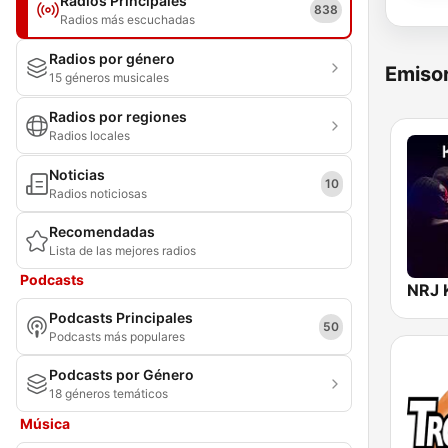
Radios Principales
838
Radios más escuchadas
Radios por género
Emisor
15 géneros musicales
Radios por regiones
Radios locales
Noticias
10
Radios noticiosas
Recomendadas
Lista de las mejores radios
Podcasts
NRJ 
Podcasts Principales
50
Podcasts más populares
Podcasts por Género
18 géneros temáticos
Música