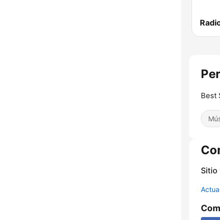
Pe
Best 
Mús
Co
Sitio
Actua
Comp