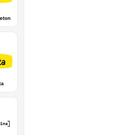
aeton
ta