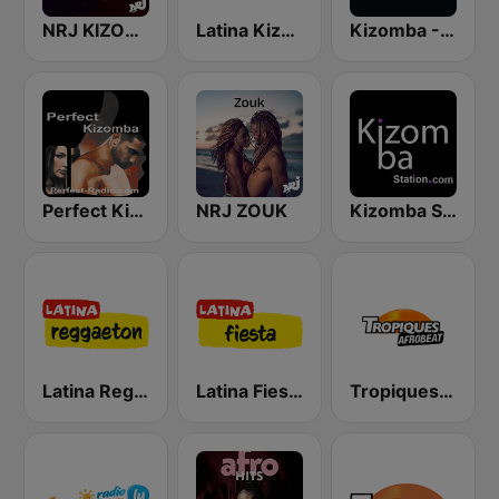
NRJ KIZOMBA
Latina Kizomba
Kizomba - Zouk
Perfect Kizomba
NRJ ZOUK
Kizomba Station
Latina Reggaeton
Latina Fiesta
Tropiques Afrobeat