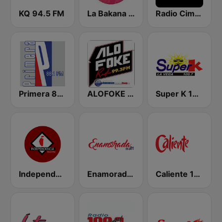
KQ 94.5 FM
La Bakana FM
Radio Cima 100.5 FM
Primera 88.1 FM
ALOFOKE 99.3 FM
Super K 100.7 FM
Independencia FM
Enamorada 99.9 FM
Caliente 104.1 FM