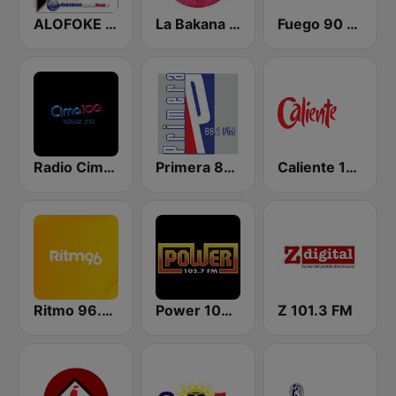
ALOFOKE 99.3 FM
La Bakana FM
Fuego 90 La Salsera
Radio Cima 100.5 FM
Primera 88.1 FM
Caliente 104.1 FM
Ritmo 96.5 FM
Power 103.7 FM
Z 101.3 FM