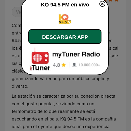
KQ 94.5 FM en vivo
Variado
Como una referencia indiscutible del
entretenimiento musical en Santo Domingo, KQ
DESCARGAR APP
94.5 FM ofrece una plataforma donde convergen
los éxitos masivos del momento. Su parrilla musical
es una colección curada de "hits", abarcando desde
las canciones que dominan las calles hasta los
clásicos tropicales que nunca pasan de moda,
garantizando variedad para un público amplio y
diverso.
La estación se caracteriza por su conexión directa
con el gusto popular, sirviendo como un
termómetro de lo que realmente se está
escuchando en el país. KQ 94.5 FM es la compañía
ideal para el oyente que desea una experiencia