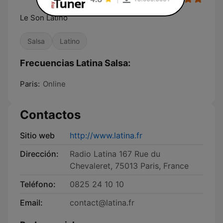
Le Son Latino
Salsa
Latino
Frecuencias Latina Salsa:
Paris:
Online
Contactos
Sitio web
http://www.latina.fr
Dirección:
Radio Latina 167 Rue du
Chevaleret, 75013 Paris, France
Teléfono:
0825 24 10 10
Email:
contact@latina.fr