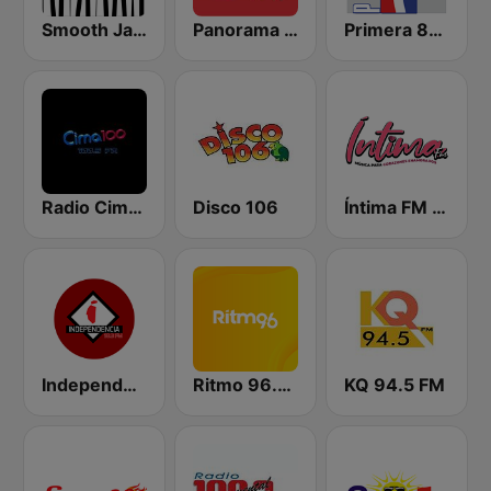
Smooth Jazz - Groov
Panorama 96.9
Primera 88.1 FM
Radio Cima 100.5 FM
Disco 106
Íntima FM Santiago
Independencia FM
Ritmo 96.5 FM
KQ 94.5 FM