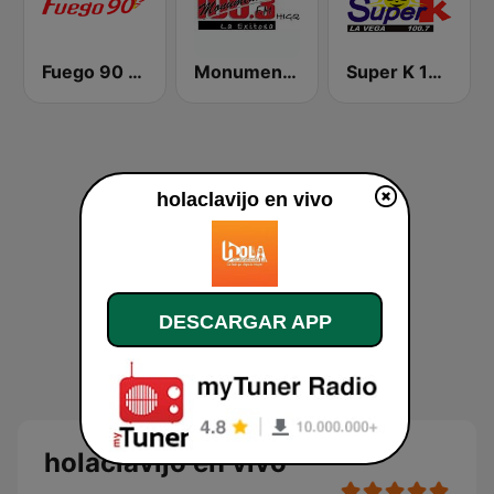
Fuego 90 La Salsera
Monumental 100.3 FM
Super K 100.7 FM
holaclavijo en vivo
DESCARGAR APP
holaclavijo en vivo