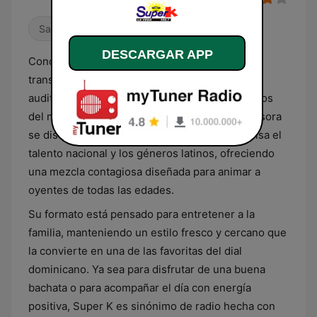
Salsa
DESCARGAR APP
Conocida por su gran alcance y calidad de
transmisión, Super K ofrece una experiencia
auditiva vibrante que combina los grandes éxitos
del momento con clásicos inolvidables. La emisora
se distingue por ser una plataforma que impulsa el
talento nacional y los géneros latinos, ofreciendo
una mezcla contagiosa diseñada para animar a
oyentes de todas las edades.
Su formato está pensado para entretener a la
familia, manteniendo un estilo fresco y cercano que
la convierte en una de las favoritas del dial
dominicano. Ya sea para disfrutar de una buena
bachata o para acompañar el día con energía
positiva, Super K es sinónimo de radio hecha con