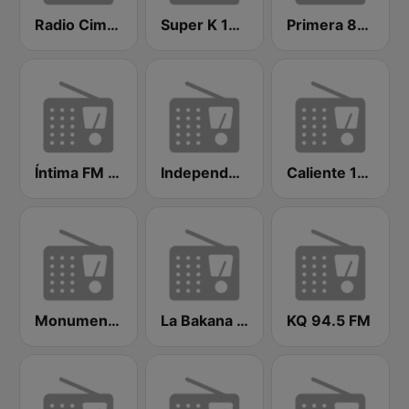
Radio Cima 100.5 FM
Super K 100.7 FM
Primera 88.1 FM
Íntima FM Santiago
Independencia FM
Caliente 104.1 FM
Monumental 100.3 FM
La Bakana FM
KQ 94.5 FM