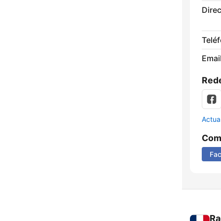
Direc
Telé
Email
Rede
Actua
Comp
Fa
Ra