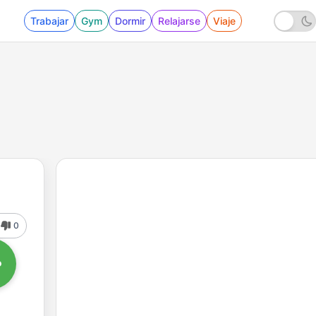
Trabajar
Gym
Dormir
Relajarse
Viaje
0