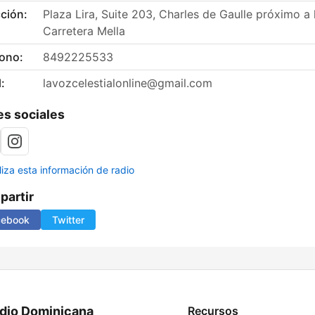
ción:
Plaza Lira, Suite 203, Charles de Gaulle próximo a 
Carretera Mella
fono:
8492225533
:
lavozcelestialonline@gmail.com
s sociales
liza esta información de radio
artir
cebook
Twitter
dio Dominicana
Recursos