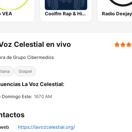
o VEA
Coolfm Rap & Hip Hop
Radio Deejay
Voz Celestial en vivo
ora de Grupo Cibermedios
stiana
Gospel
uencias La Voz Celestial:
 Domingo Este:
1670 AM
ntactos
 web
https://lavozcelestial.org/