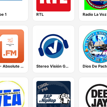
pe 1
RTL
1.FM - Absolute 70s Pop
Stereo Visión Guatemala
Dios De Pact