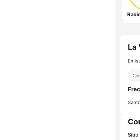
Radi
La 
Emis
Cri
Frec
Santo
Co
Sitio