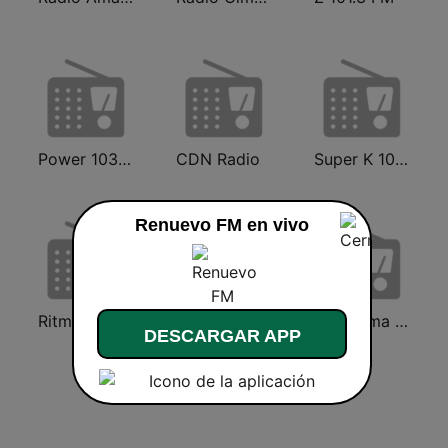
Power 103.7 FM
CDN Radio
Super K 100.7 FM
Renuevo FM en vivo
Ritmo 96.5 FM
Monumental 100.3 FM
Panorama 96.9
DESCARGAR APP