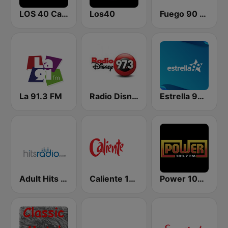
LOS 40 Catalunya
Los40
Fuego 90 La Salsera
La 91.3 FM
Radio Disney 97.3 FM
Estrella 90.5 FM
Adult Hits - Hits Radio
Caliente 104.1 FM
Power 103.7 FM