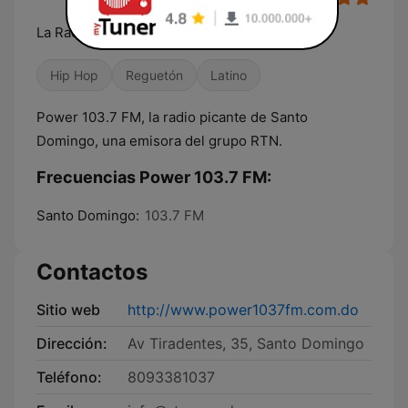
La Radio Picante
Hip Hop
Reguetón
Latino
Power 103.7 FM, la radio picante de Santo
Domingo, una emisora del grupo RTN.
Frecuencias Power 103.7 FM:
Santo Domingo:
103.7 FM
Contactos
Sitio web
http://www.power1037fm.com.do
Dirección:
Av Tiradentes, 35, Santo Domingo
Teléfono:
8093381037