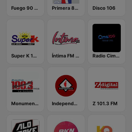
Fuego 90 La Salsera
Primera 88.1 FM
Disco 106
Super K 100.7 FM
Íntima FM Santiago
Radio Cima 100.5 FM
Monumental 100.3 FM
Independencia FM
Z 101.3 FM