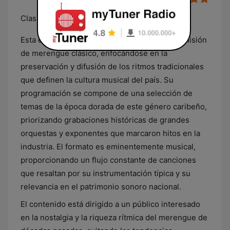
Clasicos Del Marengue
Esta emisora dominicana se dedica a la transmisión
de merengue clásico, enfocándose en la
preservación y difusión de los ritmos tradicionales
que definen la cultura musical del país. Su
programación se compone de una selección de
temas de la época dorada de este género caribeño,
priorizando grabaciones históricas de grandes
orquestas y exponentes que marcaron hitos en la
industria. El formato es eminentemente musical,
proporcionando un flujo constante de canciones
que resaltan por su instrumentación típica y su
relevancia en el patrimonio sonoro nacional.
El contenido está dirigido a un público interesado
en la nostalgia y la riqueza rítmica del merengue de