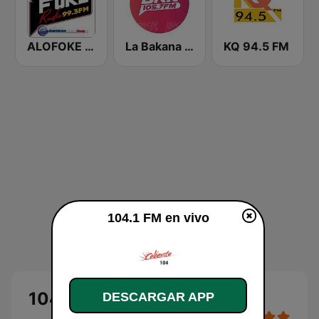
ALOFOKE 99.3 FM
La Bakana FM
KQ 94.5 FM
104.1 FM en vivo
104.1 FM en vivo
DESCARGAR APP