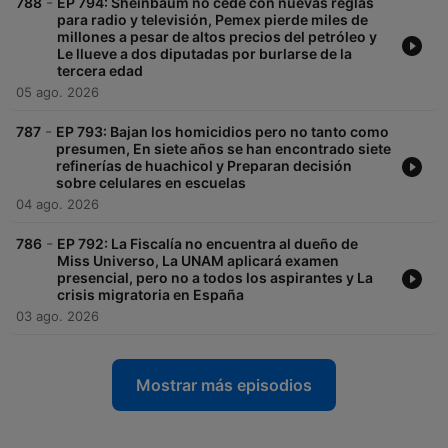
-
788
EP 794: Sheinbaum no cede con nuevas reglas
para radio y televisión, Pemex pierde miles de
millones a pesar de altos precios del petróleo y
Le llueve a dos diputadas por burlarse de la
tercera edad
05 ago. 2026
-
787
EP 793: Bajan los homicidios pero no tanto como
presumen, En siete años se han encontrado siete
refinerías de huachicol y Preparan decisión
sobre celulares en escuelas
04 ago. 2026
-
786
EP 792: La Fiscalía no encuentra al dueño de
Miss Universo, La UNAM aplicará examen
presencial, pero no a todos los aspirantes y La
crisis migratoria en España
03 ago. 2026
Mostrar más episodios