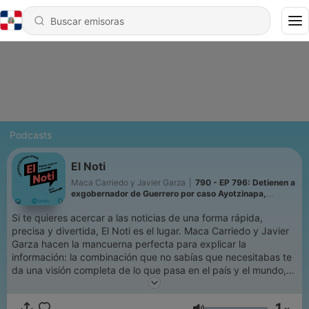
Podcasts
El Noti
Maca Carriedo y Javier Garza
|
790 - EP 796: Detienen a
exgobernador de Guerrero por caso Ayotzinapa,
Aprueban uso de fracking para extraer gas natural y
Van 12 influencers asesinados en Sinaloa en dos años
Si te quieres acercar a las noticias de una forma rápida,
precisa y divertida, El Noti es el lugar. Maca Carriedo y Javier
Garza hacen la mancuerna perfecta para explicar la
información: la combinación que no sabías que necesitabas te
da una visión completa de lo que pasa en el país y el mundo,
con una conversación fresca y animada que aterriza los temas
que te interesa saber.
1