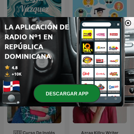
ORIENTACIÓN
Sofía Vázquez
VOCACIONAL
DESCARGAR APP
🇺🇸 Curso De Inglés
Azraa Killru Writer