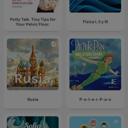
Potty Talk. Tiny Tips for
Física I, II y III
Your Pelvic Floor.
Rusia
P-e-t-e-r-P-a-n