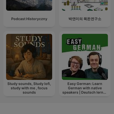
Podcast Historyczny
박연미의 목돈연구소
Study sounds, Study lofi,
Easy German: Learn
study with me , focus
German with native
sounds
speakers | Deutsch lernen
mit Muttersprachlern