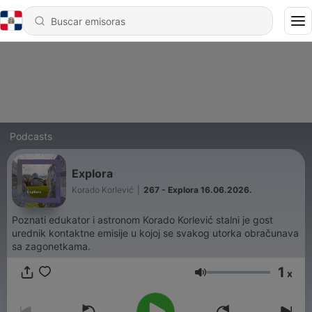
Podcasts
Explora
Korado Korlević
|
267 - Explora 16.06.2026.
Poznati edukator i astronom Korado Korlević stalni je gost
urednik kontaktne emisije u kojoj se svakog utorka obračunava
sa zagonetkama.
1
x
Volumen