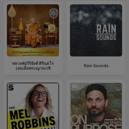
หลวงพ่อวิริยังค์ สิรินฺธโร
Rain Sounds
(สมเด็จพระญาณวชิ