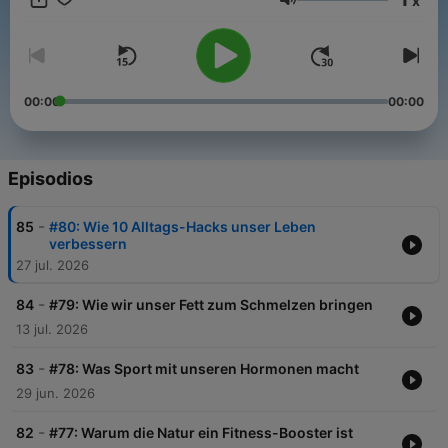
x
Experte einfache Übungen für zwischendurch vor – damit jeder
Volumen
FIT & GESUND bleibt. Alle 14 Tage montags neu
00:00
00:00
Episodios
-
85
#80: Wie 10 Alltags-Hacks unser Leben
verbessern
27 jul. 2026
-
84
#79: Wie wir unser Fett zum Schmelzen bringen
13 jul. 2026
-
83
#78: Was Sport mit unseren Hormonen macht
29 jun. 2026
-
82
#77: Warum die Natur ein Fitness-Booster ist