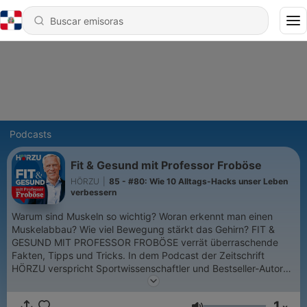
Podcasts
Fit & Gesund mit Professor Froböse
HÖRZU
|
85 - #80: Wie 10 Alltags-Hacks unser Leben
verbessern
Warum sind Muskeln so wichtig? Woran erkennt man einen
Muskelabbau? Wie viel Bewegung stärkt das Gehirn? FIT &
GESUND MIT PROFESSOR FROBÖSE verrät überraschende
Fakten, Tipps und Tricks. In dem Podcast der Zeitschrift
HÖRZU verspricht Sportwissenschaftler und Bestseller-Autor
Prof. Ingo Froböse: „Wir schauen in den Körper hinein – und
sagen, was wir für ihn tun können.“ Außerdem stellt der
1