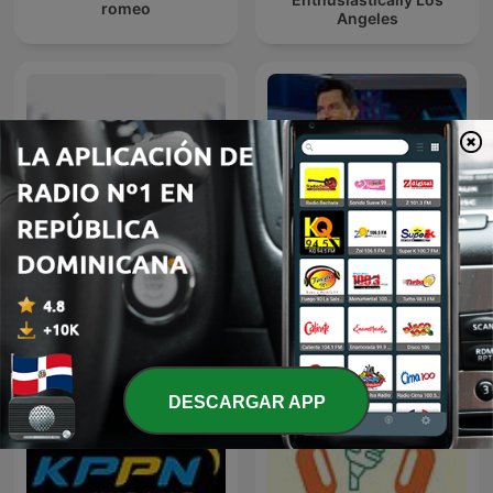
romeo
Angeles
NBC Nightly News with
Texas News
Tom Llamas
DESCARGAR APP