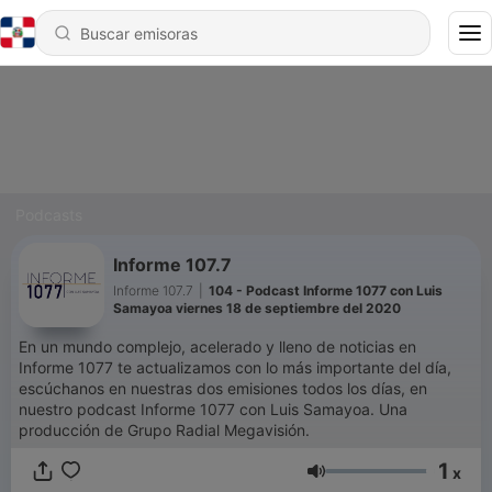
Podcasts
Informe 107.7
Informe 107.7
|
104 - Podcast Informe 1077 con Luis
Samayoa viernes 18 de septiembre del 2020
En un mundo complejo, acelerado y lleno de noticias en
Informe 1077 te actualizamos con lo más importante del día,
escúchanos en nuestras dos emisiones todos los días, en
nuestro podcast Informe 1077 con Luis Samayoa. Una
producción de Grupo Radial Megavisión.
1
x
Volumen