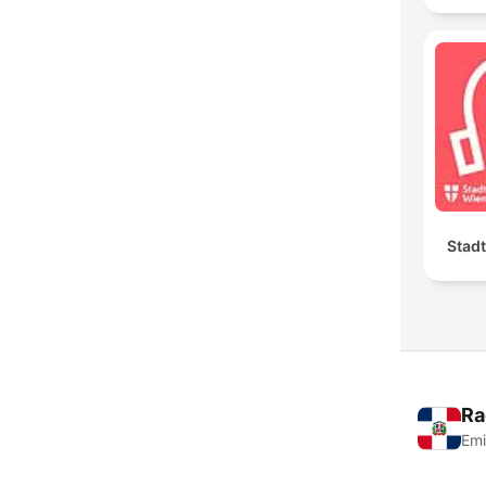
Stad
Ra
Emi