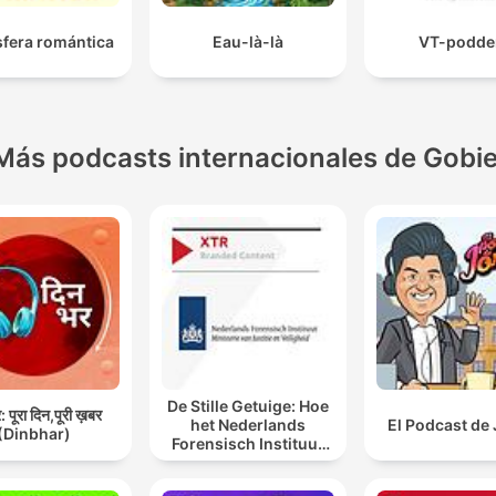
fera romántica
Eau-là-là
VT-podde
Más podcasts internacionales de Gobi
De Stille Getuige: Hoe
 पूरा दिन,पूरी ख़बर
het Nederlands
El Podcast de
(Dinbhar)
Forensisch Instituut
sporen laat spreken