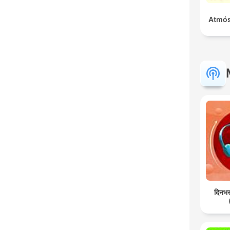
Atmós
दिनभर: