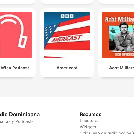
t Wien Podcast
Americast
Acht Millia
dio Dominicana
Recursos
Locutores
soras y Podcasts
Widgets
Sitios web de radio por paí