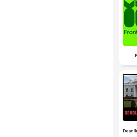
F
Deadli