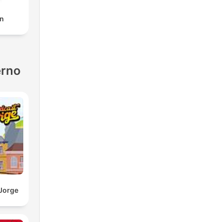
n
erno
 Jorge