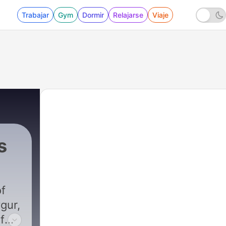
Trabajar
Gym
Dormir
Relajarse
Viaje
s
f
gur,
f