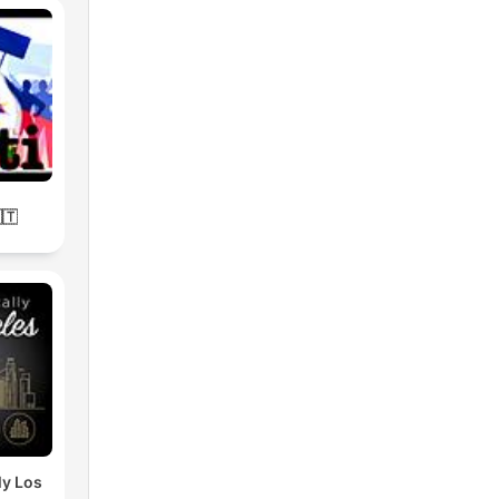
🇹
ly Los