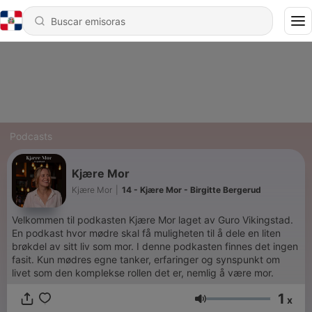
Podcasts
Kjære Mor
Kjære Mor
|
14 - Kjære Mor - Birgitte Bergerud
Velkommen til podkasten Kjære Mor laget av Guro Vikingstad.
En podkast hvor mødre skal få muligheten til å dele en liten
brøkdel av sitt liv som mor. I denne podkasten finnes det ingen
fasit. Kun mødres egne tanker, erfaringer og synspunkt om
livet som den komplekse rollen det er, nemlig å være mor.
1
x
Volumen