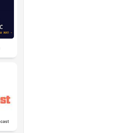
с
cast