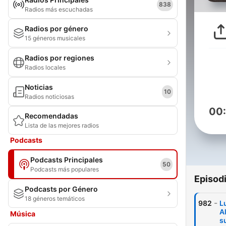
838
Radios más escuchadas
Radios por género
15 géneros musicales
Radios por regiones
Radios locales
Noticias
10
Radios noticiosas
00
Recomendadas
Lista de las mejores radios
Podcasts
Podcasts Principales
50
Podcasts más populares
Episod
Podcasts por Género
18 géneros temáticos
-
982
L
A
Música
s