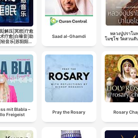
眠|解压|冥想|疗愈
หลวงปู่ปราโมท
艺术疗愈|白噪音|助
Saad al-Ghamdi
โมชฺโช วัดสวนสั
|轻音乐|苏阳阳频
道
ss mit Blabla –
Pray the Rosary
Rosary Cha
llo Freigeist