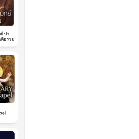
ย์ ปา
นติธรรม
pel