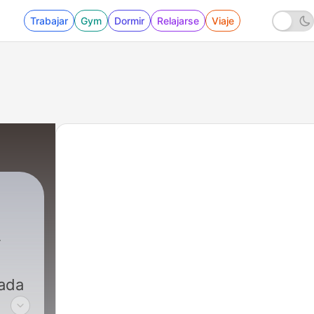
Trabajar
Gym
Dormir
Relajarse
Viaje
cada