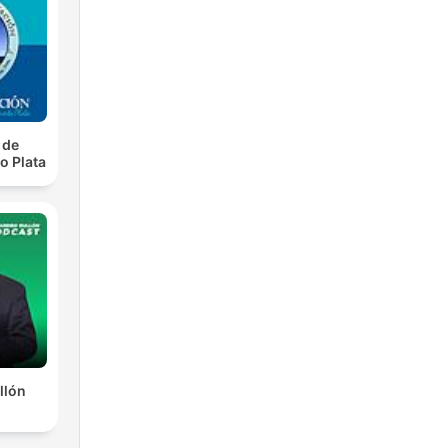
 de
o Plata
llón