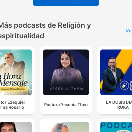
Más podcasts de Religión y
Ve
espiritualidad
tor Ezequiel
LA DOSIS DI
Pastora Yesenia Then
lina Rosario
ROKA