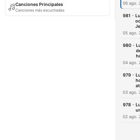
06 ago.
Canciones Principales
Canciones más escuchadas
-
981
Lu
oc
Je
05 ago.
-
980
L
d
h
04 ago.
-
979
Lu
ho
at
03 ago.
-
978
Lu
un
02 ago.