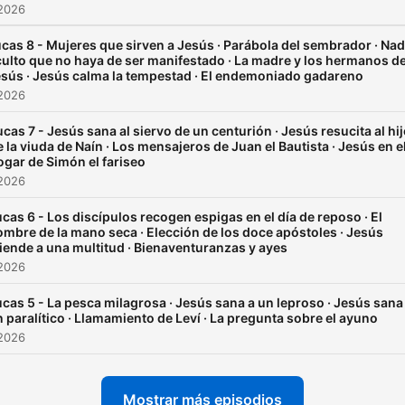
https://www.josepenacoto.
 2026
biblia
cas 8 - Mujeres que sirven a Jesús · Parábola del sembrador · Na
ulto que no haya de ser manifestado · La madre y los hermanos d
sús · Jesús calma la tempestad · El endemoniado gadareno
 2026
ucas 7 - Jesús sana al siervo de un centurión · Jesús resucita al hi
e la viuda de Naín · Los mensajeros de Juan el Bautista · Jesús en e
ogar de Simón el fariseo
 2026
cas 6 - Los discípulos recogen espigas en el día de reposo · El
mbre de la mano seca · Elección de los doce apóstoles · Jesús
iende a una multitud · Bienaventuranzas y ayes
 2026
cas 5 - La pesca milagrosa · Jesús sana a un leproso · Jesús sana
 paralítico · Llamamiento de Leví · La pregunta sobre el ayuno
 2026
Mostrar más episodios