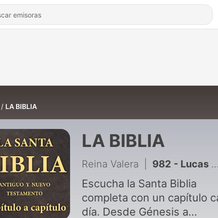
LA BIBLIA
LA BIBLIA
Reina Valera
|
982 - Lucas 9 - Misión de los doce discípulos · Muerte de Juan el Bautista · Alimentación de los cinco mil · La confesión de Pedro · Jesús anuncia su muerte · La transfiguración
Escucha la Santa Biblia
completa con un capítulo 
día. Desde Génesis a