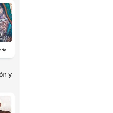
ario
ón y