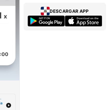
 Eva
os.
DESCARGAR APP
1
x
to
el
:00
a es
doro
ano
a
V
·
ia