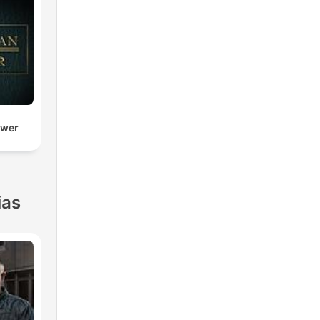
ower
ias