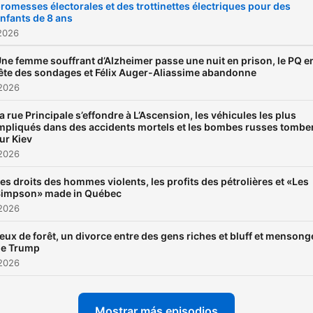
romesses électorales et des trottinettes électriques pour des
nfants de 8 ans
2026
ne femme souffrant d’Alzheimer passe une nuit en prison, le PQ e
ête des sondages et Félix Auger-Aliassime abandonne
 2026
a rue Principale s’effondre à L’Ascension, les véhicules les plus
mpliqués dans des accidents mortels et les bombes russes tombe
ur Kiev
 2026
es droits des hommes violents, les profits des pétrolières et «Les
impson» made in Québec
 2026
eux de forêt, un divorce entre des gens riches et bluff et mensong
de Trump
 2026
Mostrar más episodios