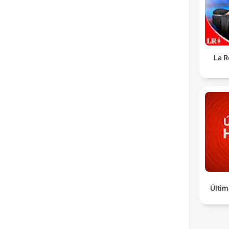
La R
Últim