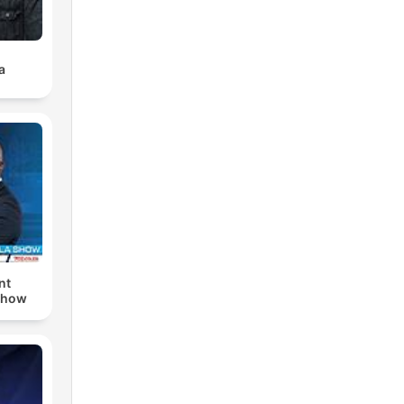
a
nt
Show