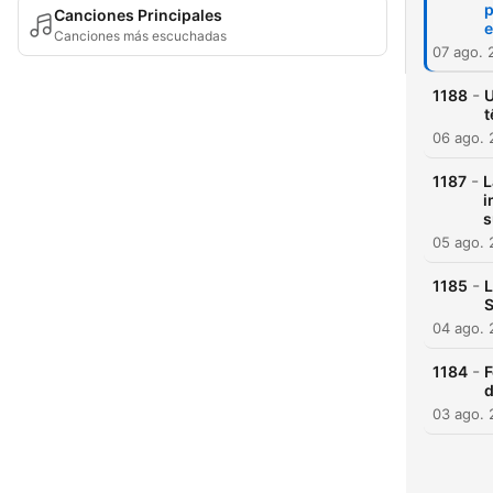
p
Canciones Principales
e
Canciones más escuchadas
07 ago. 
-
1188
U
t
06 ago.
-
1187
L
i
s
05 ago.
-
1185
L
S
04 ago.
-
1184
F
03 ago.