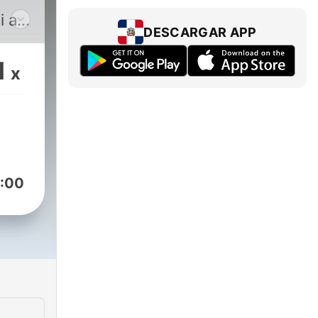
i au
DESCARGAR APP
1
x
:00