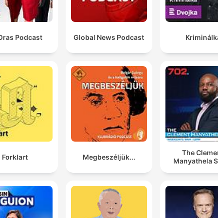
Oras Podcast
Global News Podcast
Kriminálk
The Cleme
Forklart
Megbeszéljük...
Manyathela 