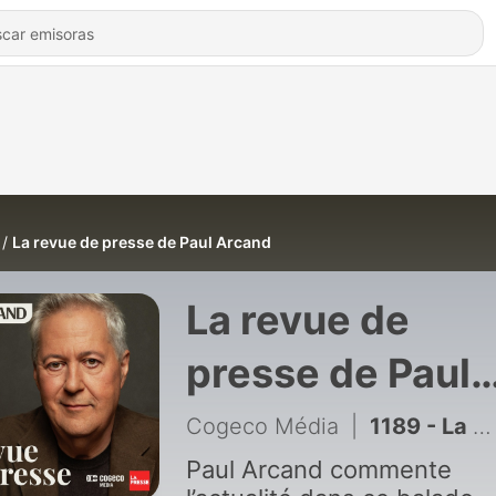
La revue de presse de Paul Arcand
La revue de
presse de Paul
Arcand
Cogeco Média
|
1189 - La voiture de la mairesse de Montréal saisie par la police, les promesses électorales et des trottinettes électriques pour des enfants de 8 ans
Paul Arcand commente