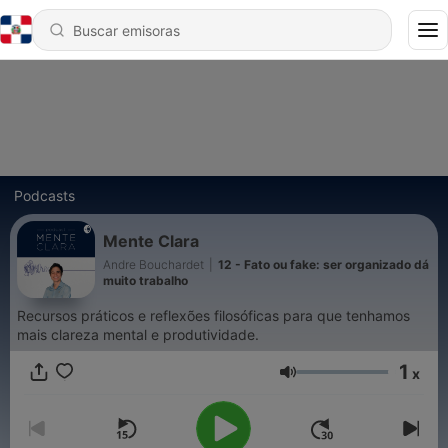
Podcasts
Mente Clara
Andre Bouchardet
|
12 - Fato ou fake: ser organizado dá
muito trabalho
Recursos práticos e reflexões filosóficas para que tenhamos
mais clareza mental e produtividade.
1
x
Volumen