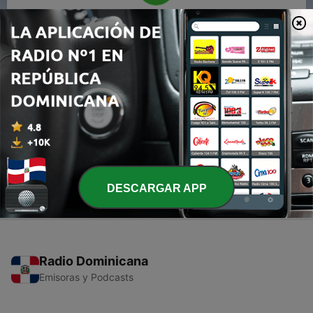
00:00
00:00
Episodios
-
12
Fato ou fake: ser organizado dá muito trabalho
12 jul. 2023
-
2
Como limpar a sua mente
23 abr. 2019
DESCARGAR APP
Radio Dominicana
Emisoras y Podcasts