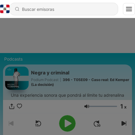
Podcasts
Negra y criminal
Podium Podcast
|
396 - T05E09 - Caso real: Ed Kemper
(La decisión)
Una experiencia sonora que pondrá al límite tu adrenalina
1
x
Volumen