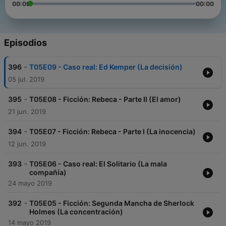
00:00
00:00
Episodios
-
396
T05E09 - Caso real: Ed Kemper (La decisión)
05 jul. 2019
-
395
T05E08 - Ficción: Rebeca - Parte II (El amor)
21 jun. 2019
-
394
T05E07 - Ficción: Rebeca - Parte I (La inocencia)
12 jun. 2019
-
393
T05E06 - Caso real: El Solitario (La mala
compañía)
24 mayo 2019
-
392
T05E05 - Ficción: Segunda Mancha de Sherlock
Holmes (La concentración)
14 mayo 2019