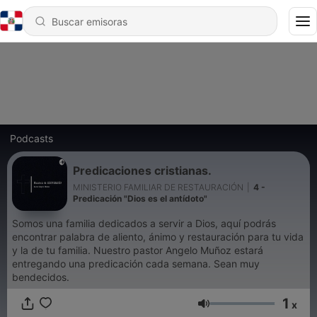
Podcasts
Predicaciones cristianas.
MINISTERIO FAMILIAR DE RESTAURACIÓN
|
4 -
Predicación "Dios es el antídoto"
Somos una familia dedicados a servir a Dios, aquí podrás
encontrar palabra de aliento, ánimo y restauración para tu vida
y la de tu familia. Nuestro pastor Angelo Muñoz estará
entregando una predicación cada semana. Sean muy
bendecidos.
1
x
Volumen