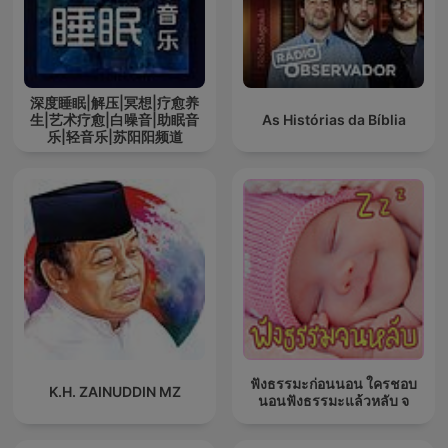
深度睡眠|解压|冥想|疗愈养
生|艺术疗愈|白噪音|助眠音
As Histórias da Bíblia
乐|轻音乐|苏阳阳频道
ฟังธรรมะก่อนนอน ใครชอบ
K.H. ZAINUDDIN MZ
นอนฟังธรรมะแล้วหลับ จ