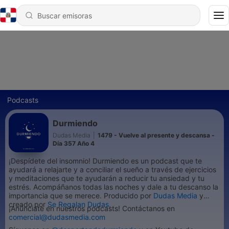
Podcasts
Durmiendo
Dudas Media
|
1479 - Vuelve al presente y descansa -
Día 357 Año 4
¡Despídete del insomnio! Durmiendo es un podcast que te
ayudará a relajarte y a conciliar el sueño a través de ejercicios
y meditaciones que te ayudarán a reducir tu ansiedad y tu
estrés. Acompáñanos todas las noches y dale a tu descanso la
importancia que se merece. Producido por
Dudas Media
y
creado por
Se Regalan Dudas.
¡Anúnciate en nuestros podcasts! Contáctanos en
comercial@dudasmedia.com