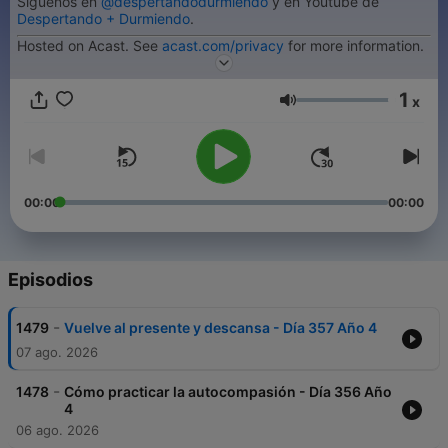
Síguenos en
@despertandodurmiendo
y en Youtube de
Despertando + Durmiendo
.
Hosted on Acast. See
acast.com/privacy
for more information.
1
x
Volumen
00:00
00:00
Episodios
-
1479
Vuelve al presente y descansa - Día 357 Año 4
07 ago. 2026
-
1478
Cómo practicar la autocompasión - Día 356 Año
4
06 ago. 2026