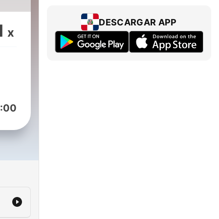
DESCARGAR APP
1
x
:00