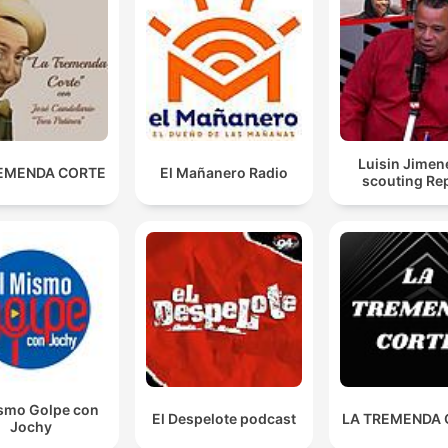
Luisin Jimen
EMENDA CORTE
El Mañanero Radio
scouting Re
ismo Golpe con
El Despelote podcast
LA TREMENDA
Jochy