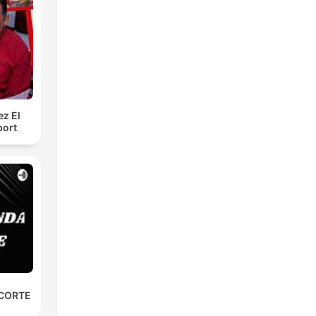
ez El
port
 CORTE