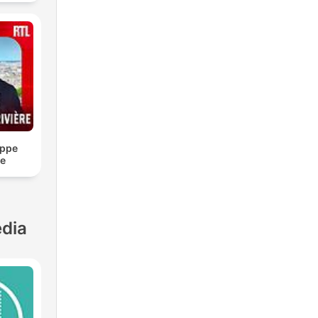
ippe
re
dia