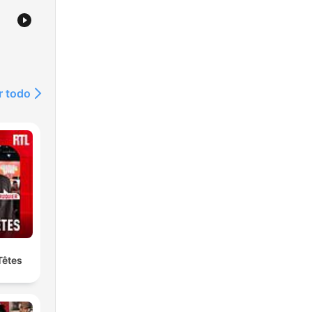
r todo
Têtes