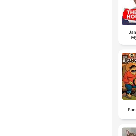
Jam
My
Pan