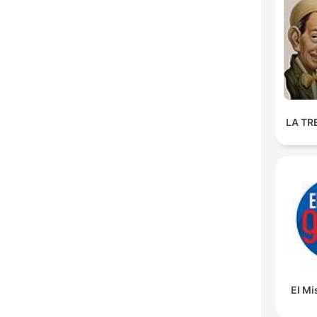
LA TR
El M