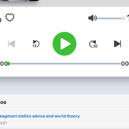
Volumen
:00
00
ios
segment stella’s advice and world theory
2021