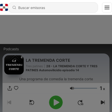
Podcasts
LA TREMENDA CORTE
Tres patines
|
28 - LA TREMENDA CORTE Y TRES
PATINES Automovilicidio episodio 14
Una programa de comedia la tremenda corte
1
x
Volumen