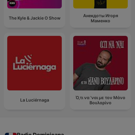
Анекдоты Игоря
The Kyle & Jackie O Show
Маменко
Ό,τι να 'ναι με τον Μάνο
La Luciérnaga
Βουλαρίνο
Radio Dominicana